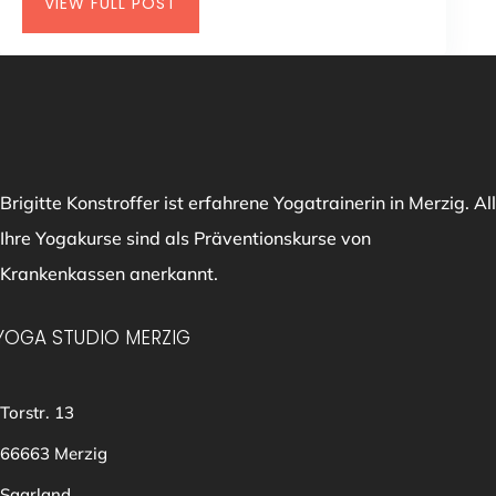
VIEW FULL POST
Brigitte Konstroffer ist erfahrene Yogatrainerin in Merzig. All
Ihre Yogakurse sind als Präventionskurse von
Krankenkassen anerkannt.
YOGA STUDIO MERZIG
Torstr. 13
66663 Merzig
Saarland