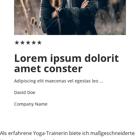
★
★
★
★
★
★
★
Lorem ipsum dolorit
Po
amet conster
am
Adipiscing elit maecenas vel egestas leo ...
Adipis
David Doe
Micha
Company Name
Compa
Als erfahrene Yoga-Trainerin biete ich maßgeschneiderte